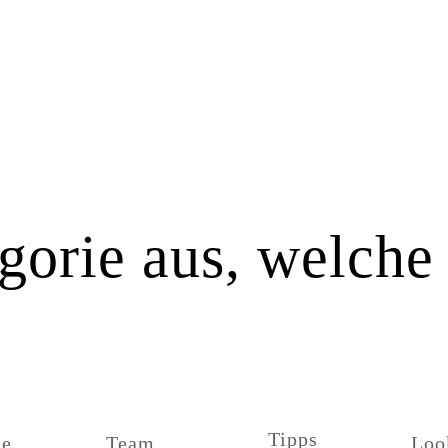
orie aus, welche d
Tipps
ge
Team
Loo