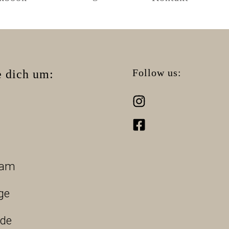
Follow us:
 dich um:
gam
ge
ide