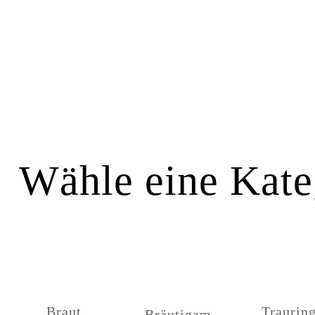
Wähle eine Kateg
Braut
Traurin
Bräutigam