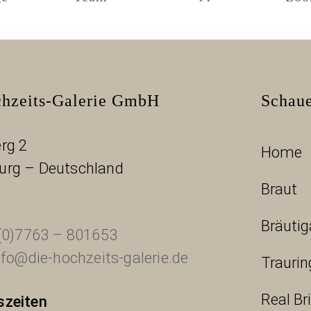
hzeits-Galerie GmbH
Schaue
rg 2
Home
urg – Deutschland
Braut
Bräuti
(0)7763 – 801653
nfo@die-hochzeits-galerie.de
Traurin
Real Br
szeiten