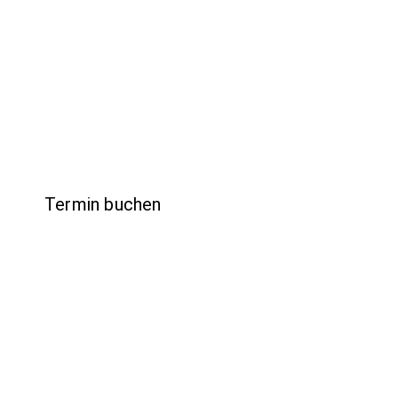
Die Hochzeits-Galer
Braut
Hochz
Termin buchen