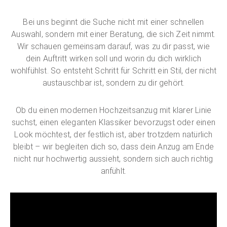
Bei uns beginnt die Suche nicht mit einer schnellen
Auswahl, sondern mit einer Beratung, die sich Zeit nimmt.
Wir schauen gemeinsam darauf, was zu dir passt, wie
dein Auftritt wirken soll und worin du dich wirklich
wohlfühlst. So entsteht Schritt für Schritt ein Stil, der nicht
austauschbar ist, sondern zu dir gehört.
Ob du einen modernen Hochzeitsanzug mit klarer Linie
suchst, einen eleganten Klassiker bevorzugst oder einen
Look möchtest, der festlich ist, aber trotzdem natürlich
bleibt – wir begleiten dich so, dass dein Anzug am Ende
nicht nur hochwertig aussieht, sondern sich auch richtig
anfühlt.