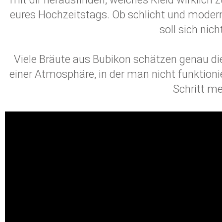
eures Hochzeitstags. Ob schlicht und modern
soll sich nic
Viele Bräute aus Bubikon schätzen genau d
einer Atmosphäre, in der man nicht funktion
Schritt me