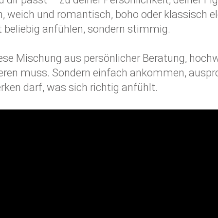
, weich und romantisch, boho oder klassisch e
ht beliebig anfühlen, sondern stimmig.
iese Mischung aus persönlicher Beratung, hoch
ieren muss. Sondern einfach ankommen, ausprob
rken darf, was sich richtig anfühlt.