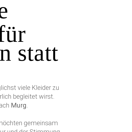
e
für
 statt
ichst viele Kleider zu
ich begleitet wirst.
nach
Murg
.
ir möchten gemeinsam
Figur und der Stimmung