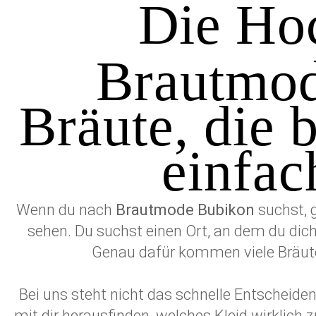
Die Hoc
Brautmod
Bräute, die 
einfac
Wenn du nach
Brautmode Bubikon
suchst, g
sehen. Du suchst einen Ort, an dem du dich 
Genau dafür kommen viele Bräute
Bei uns steht nicht das schnelle Entscheid
mit dir herausfinden, welches Kleid wirklich 