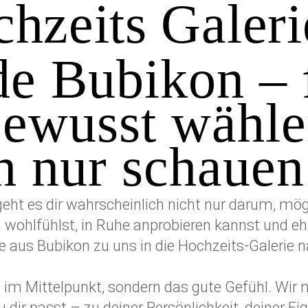
hzeits Galeri
e Bubikon – 
bewusst wählen
h nur schauen
eht es dir wahrscheinlich nicht nur darum, mögl
wohlfühlst, in Ruhe anprobieren kannst und ehrl
 aus Bubikon zu uns in die Hochzeits-Galerie 
en im Mittelpunkt, sondern das gute Gefühl. W
zu dir passt – zu deiner Persönlichkeit, deiner 