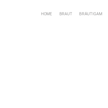
...
HOME
BRAUT
BRÄUTIGAM
Hochzeitskl
Brautmode B
entdecke dei