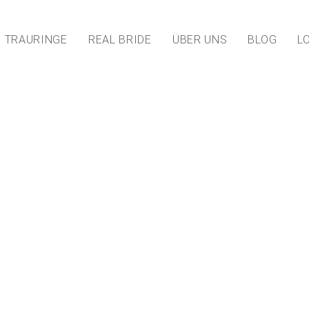
TRAURINGE
REAL BRIDE
ÜBER UNS
BLOG
L
eider Bubikon
ubikon –
n Brautkleid