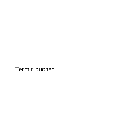
in Murg mit 
Beratung, Ru
Gespür für d
Termin buchen