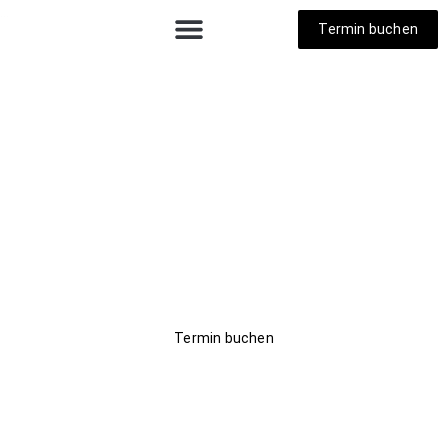
...
Termin buchen
Trauringe Schaffhausen
Findet in Murg Eheringe,
die eure Verbindung
sichtbar machen und euch
auch im Alltag wirklich
begleiten
Termin buchen